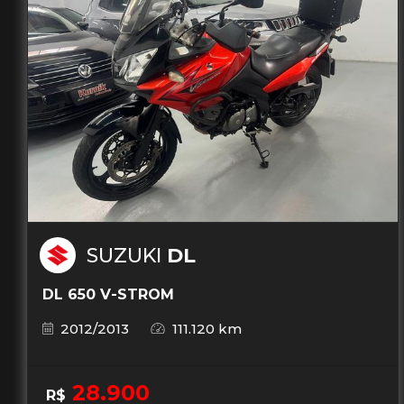
SUZUKI
DL
DL 650 V-STROM
2012/2013
111.120 km
28.900
R$