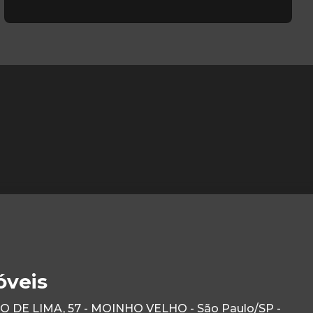
óveis
DE LIMA, 57 - MOINHO VELHO - São Paulo/SP -