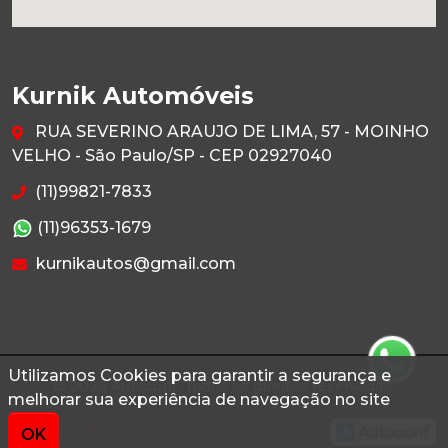
Kurnik Automóveis
RUA SEVERINO ARAUJO DE LIMA, 57 - MOINHO
VELHO - São Paulo/SP - CEP 02927040
(11)99821-7833
(11)96353-1679
kurnikautos@gmail.com
Utilizamos Cookies para garantir a segurança e
© 2026 Autoconf. Todos os direitos reservados.
melhorar sua experiência de navegação no site
Termos
Privacidade
OK